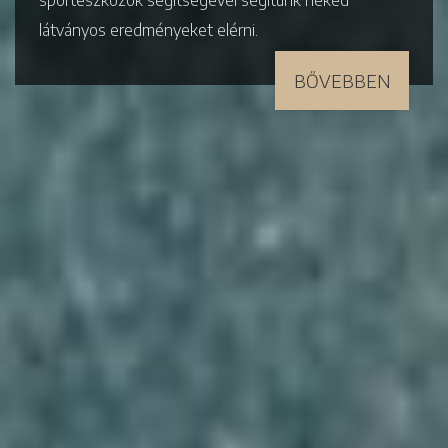
sporteszközök segítségével segítünk neked
látványos eredményeket elérni.
BŐVEBBEN